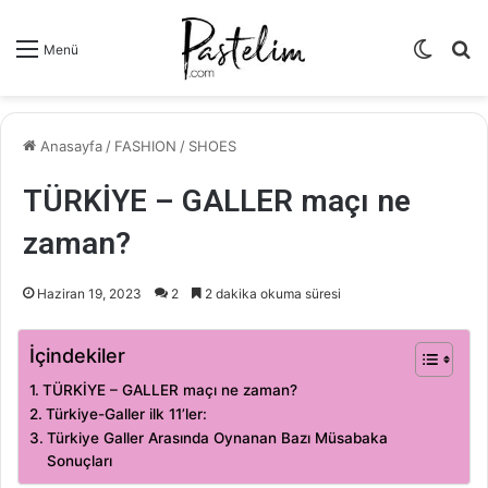
Dış
A
Menü
görün
y
değişti
...
Anasayfa
/
FASHION
/
SHOES
TÜRKİYE – GALLER maçı ne
zaman?
Haziran 19, 2023
2
2 dakika okuma süresi
İçindekiler
TÜRKİYE – GALLER maçı ne zaman?
Türkiye-Galler ilk 11’ler:
Türkiye Galler Arasında Oynanan Bazı Müsabaka
Sonuçları