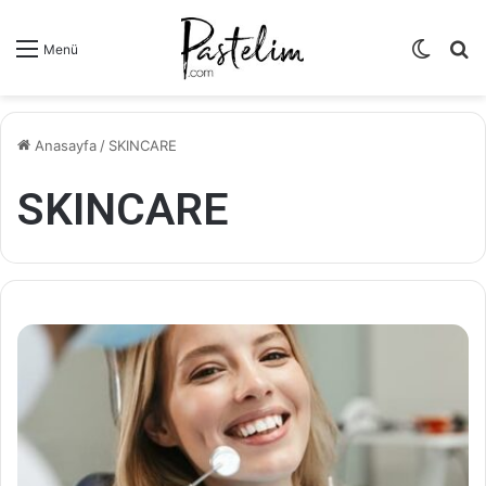
Dış
A
Menü
görün
y
değişti
...
Anasayfa
/
SKINCARE
SKINCARE