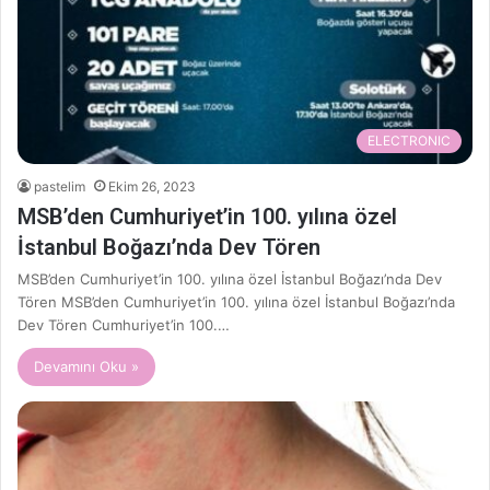
ELECTRONIC
pastelim
Ekim 26, 2023
MSB’den Cumhuriyet’in 100. yılına özel
İstanbul Boğazı’nda Dev Tören
MSB’den Cumhuriyet’in 100. yılına özel İstanbul Boğazı’nda Dev
Tören MSB’den Cumhuriyet’in 100. yılına özel İstanbul Boğazı’nda
Dev Tören Cumhuriyet’in 100.…
Devamını Oku »