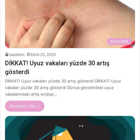
SKINCARE
pastelim
Ekim 25, 2023
DİKKAT! Uyuz vakaları yüzde 30 artış
gösterdi
DİKKAT! Uyuz vakaları yüzde 30 artış gösterdi DİKKAT! Uyuz
vakaları yüzde 30 artış gösterdi Dünya genelindeki uyuz
vakalarındaki artış endişe…
Devamını Oku »