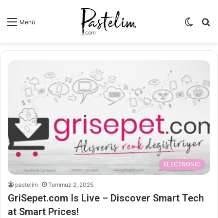
Dış
A
Menü
görün
y
değişti
...
ELECTRONIC
pastelim
Temmuz 2, 2025
GriSepet.com Is Live – Discover Smart Tech
at Smart Prices!