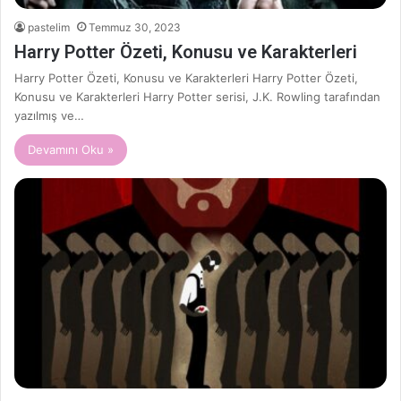
pastelim
Temmuz 30, 2023
Harry Potter Özeti, Konusu ve Karakterleri
Harry Potter Özeti, Konusu ve Karakterleri Harry Potter Özeti,
Konusu ve Karakterleri Harry Potter serisi, J.K. Rowling tarafından
yazılmış ve…
Devamını Oku »