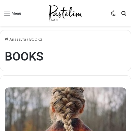
Dış
A
Menü
görün
y
değişti
...
Anasayfa
/
BOOKS
BOOKS