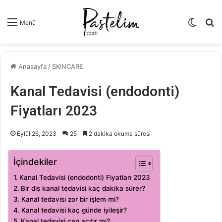
Dış
A
Menü
görün
y
değişti
...
Anasayfa
/
SKINCARE
Kanal Tedavisi (endodonti)
Fiyatları 2023
Eylül 26, 2023
25
2 dakika okuma süresi
İçindekiler
Kanal Tedavisi (endodonti) Fiyatları 2023
Bir diş kanal tedavisi kaç dakika sürer?
Kanal tedavisi zor bir işlem mi?
Kanal tedavisi kaç günde iyileşir?
Kanal tedavisi can acıtır mı?