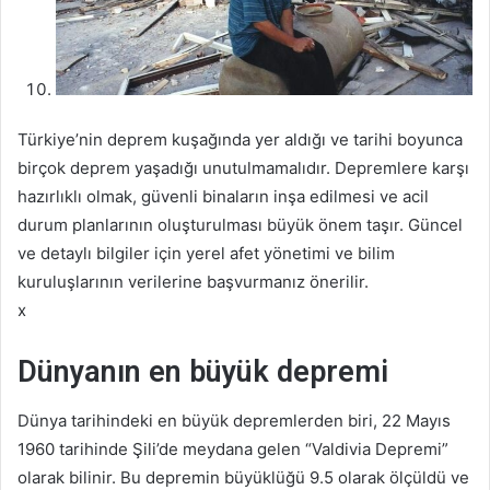
Türkiye’nin deprem kuşağında yer aldığı ve tarihi boyunca
birçok deprem yaşadığı unutulmamalıdır. Depremlere karşı
hazırlıklı olmak, güvenli binaların inşa edilmesi ve acil
durum planlarının oluşturulması büyük önem taşır. Güncel
ve detaylı bilgiler için yerel afet yönetimi ve bilim
kuruluşlarının verilerine başvurmanız önerilir.
x
Dünyanın en büyük depremi
Dünya tarihindeki en büyük depremlerden biri, 22 Mayıs
1960 tarihinde Şili’de meydana gelen “Valdivia Depremi”
olarak bilinir. Bu depremin büyüklüğü 9.5 olarak ölçüldü ve