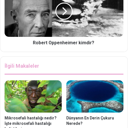
Robert Oppenheimer kimdir?
İlgili Makaleler
Mikrosefali hastalığı nedir?
Dünyanın En Derin Çukuru
İşte mikrosefali hastalığı
Nerede?