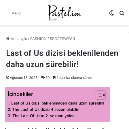
Dış
A
Menü
görün
y
değişti
...
Anasayfa
/
FASHION
/
SPORTSWEAR
Last of Us dizisi beklenilenden
daha uzun sürebilir!
Ağustos 18, 2023
69
2 dakika okuma süresi
İçindekiler
Last of Us dizisi beklenilenden daha uzun sürebilir!
The Last of Us dizisi 4 sezon olabilir!
The Last Of Us’ın 2. sezonu yolda