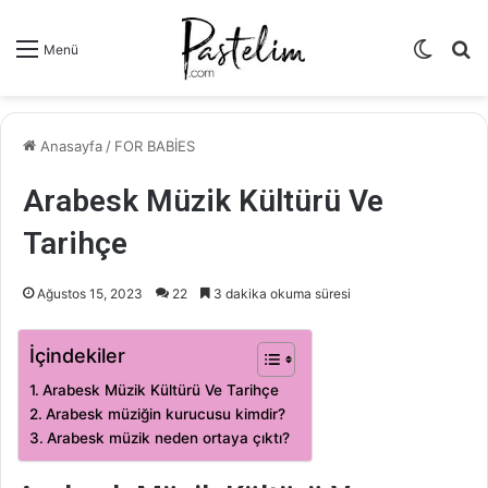
Dış
A
Menü
görün
y
değişti
...
Anasayfa
/
FOR BABİES
Arabesk Müzik Kültürü Ve
Tarihçe
Ağustos 15, 2023
22
3 dakika okuma süresi
İçindekiler
Arabesk Müzik Kültürü Ve Tarihçe
Arabesk müziğin kurucusu kimdir?
Arabesk müzik neden ortaya çıktı?