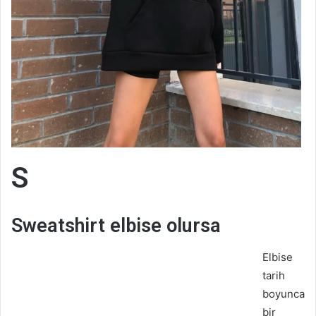
S
Sweatshirt elbise olursa
Elbise
tarih
boyunca
bir