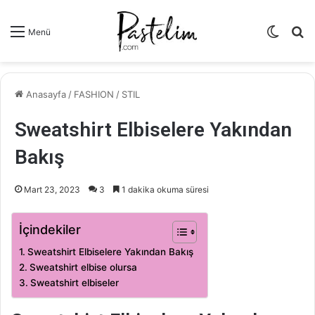
Dış
A
Menü
görün
y
değişti
...
Anasayfa
/
FASHION
/
STIL
Sweatshirt Elbiselere Yakından
Bakış
Mart 23, 2023
3
1 dakika okuma süresi
İçindekiler
Sweatshirt Elbiselere Yakından Bakış
Sweatshirt elbise olursa
Sweatshirt elbiseler