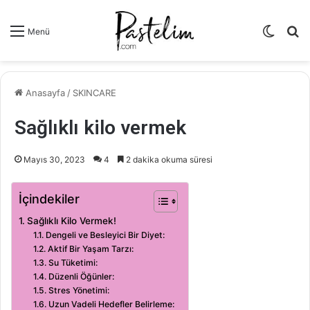
Dış
A
Menü
görün
y
değişti
...
Anasayfa
/
SKINCARE
Sağlıklı kilo vermek
Mayıs 30, 2023
4
2 dakika okuma süresi
İçindekiler
Sağlıklı Kilo Vermek!
Dengeli ve Besleyici Bir Diyet:
Aktif Bir Yaşam Tarzı:
Su Tüketimi:
Düzenli Öğünler:
Stres Yönetimi:
Uzun Vadeli Hedefler Belirleme: