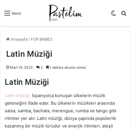
Dış
A
Menü
görün
y
değişti
...
Anasayfa
/
FOR BABİES
Latin Müziği
Mart 19, 2023
2
1 dakika okuma süresi
Latin Müziği
Latin müziği,
İspanyolca konuşan ülkelerin müzik
geleneğini ifade eder. Bu ülkelerin müzikleri arasında
salsa, samba, bachata, merengue, rumba ve tango gibi
ritimler yer alır. Latin müziği, dünya çapında popülerlik
kazanmış bir müzik türüdür ve enerjik ritimleri, ateşli